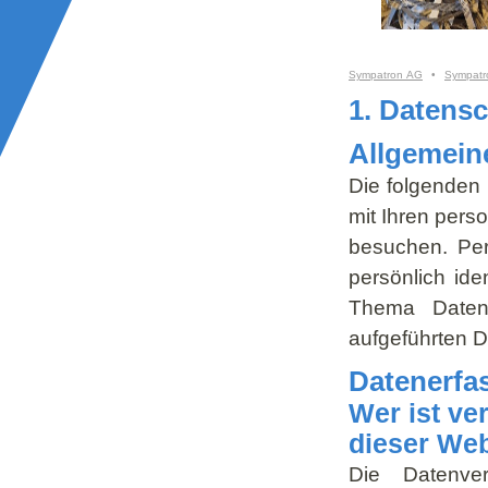
Sympatron AG
•
Sympatr
1. Datensc
Allgemein
Die folgenden
mit Ihren per
besuchen. Per
persönlich ide
Thema Daten
aufgeführten D
Datenerfa
Wer ist ve
dieser Web
Die Datenve