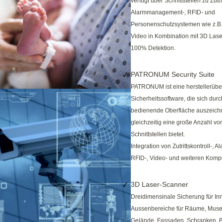
verfügt über Schnittstellen zu Zutrit
Alarmmanagement-, RFID- und
Personenschutzsystemen wie z.B.
Video in Kombination mit 3D Lase
100% Detektion.
PATRONUM Security Suite
PATRONUM ist eine herstellerübe
Sicherheitssoftware, die sich durc
bedienende Oberfläche auszeich
gleichzeitig eine große Anzahl v
Schnittstellen bietet.
Integration von Zutrittskontroll-,
RFID-, Video- und weiteren Komp
3D Laser-Scanner
Dreidimensinale Sicherung für In
Aussenbereiche für Räume, Musee
Gelände, Fassaden, Schranken,