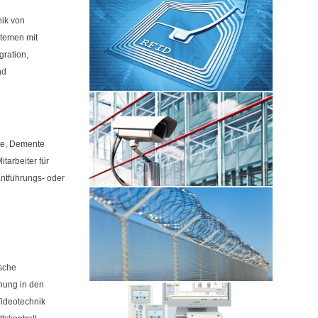
RFID ÜBERWACHUNG & ORTUNG
nik von
temen mit
ration,
nd
VIDEOÜBERWACHUNG
te, Demente
tarbeiter für
Entführungs- oder
PERIMETERSCHUTZ
sche
hung in den
EINBRUCHMELDESYSTEME
Videotechnik