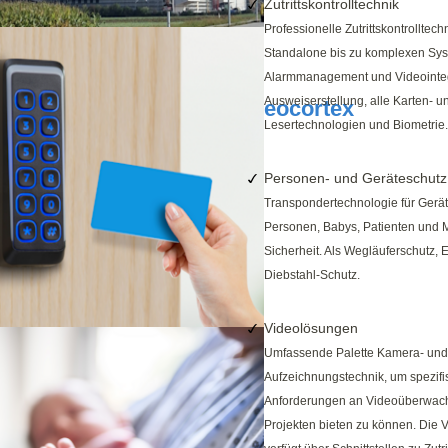
Zutrittskontrolltechnik
Professionelle Zutrittskontrolltech
Standalone bis zu komplexen Sys
G
•
Produkte
•
Videoüberwachung
• eocortex VMS
Alarmmanagement und Videointeg
Ausweiserstellung, alle Karten- u
eocortex
Lesertechnologien und Biometrie.
Personen- und Geräteschutz
Transpondertechnologie für Gerä
Personen, Babys, Patienten und Mi
Sicherheit. Als Wegläuferschutz, 
Diebstahl-Schutz.
Videolösungen
Umfassende Palette Kamera- und
Aufzeichnungstechnik, um spezifi
Anforderungen an Videoüberwac
Projekten bieten zu können. Die 