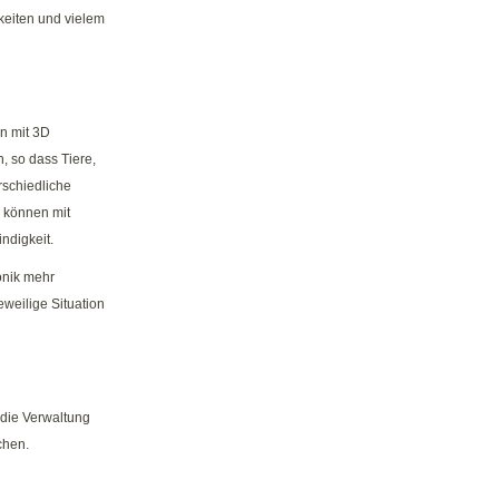
hkeiten und vielem
n mit 3D
, so dass Tiere,
rschiedliche
 können mit
ndigkeit.
onik mehr
eweilige Situation
die Verwaltung
chen.