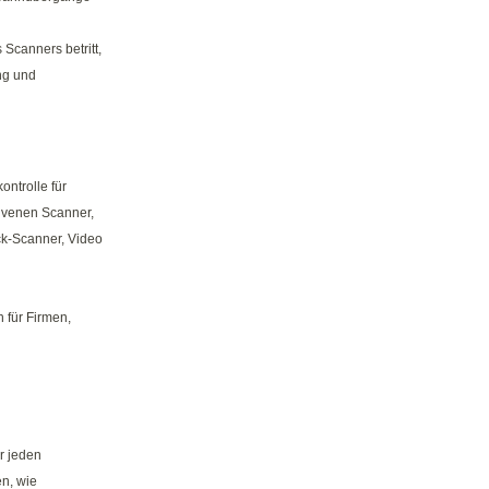
 Scanners betritt,
ng und
ontrolle für
dvenen Scanner,
k-Scanner, Video
n für Firmen,
ür jeden
n, wie