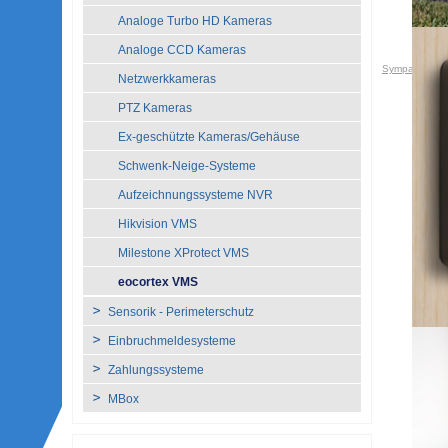
Analoge Turbo HD Kameras
Analoge CCD Kameras
Sympatron A
Netzwerkkameras
PTZ Kameras
Ex-geschützte Kameras/Gehäuse
Schwenk-Neige-Systeme
Aufzeichnungssysteme NVR
Hikvision VMS
Milestone XProtect VMS
eocortex VMS
Sensorik - Perimeterschutz
Einbruchmeldesysteme
Zahlungssysteme
MBox