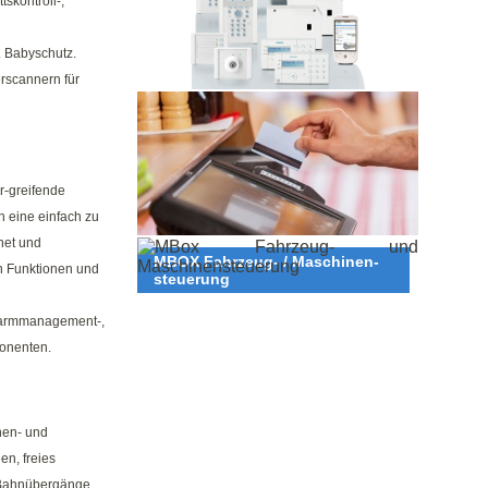
tskontroll-,
 Babyschutz.
rscannern für
ZAHLUNGSSYSTEME
r-greifende
h eine einfach zu
net und
MBOX Fahrzeug- / Maschinen-
on Funktionen und
steuerung
 Alarmmanagement-,
onenten.
nen- und
n, freies
 Bahnübergänge