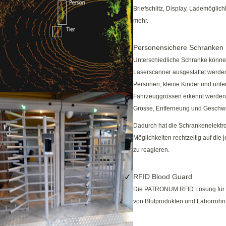
Briefschlitz, Display, Lademöglic
mehr.
Personensichere Schranken
Unterschiedliche Schranke könne
Laserscanner ausgestattet werden
Personen, kleine Kinder und unte
Fahrzeuggrössen erkennt werden
Grösse, Entferneung und Geschwi
Dadurch hat die Schrankenelektr
Möglichkeiten rechtzeitig auf die j
zu reagieren.
RFID Blood Guard
Die PATRONUM RFID Lösung für 
von Blutprodukten und Laborröhr