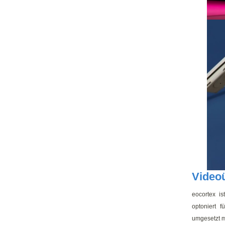
Video
eocortex i
optoniert 
umgesetzt m