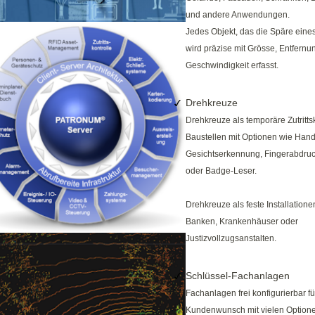
und andere Anwendungen.
Jedes Objekt, das die Späre eines
wird präzise mit Grösse, Entfernu
Geschwindigkeit erfasst.
Drehkreuze
Drehkreuze als temporäre Zutrittsk
Baustellen mit Optionen wie Han
Gesichtserkennung, Fingerabdruc
oder Badge-Leser.
Drehkreuze als feste Installatione
Banken, Krankenhäuser oder
Justizvollzugsanstalten.
Schlüssel-Fachanlagen
Fachanlagen frei konfigurierbar f
Kundenwunsch mit vielen Optione