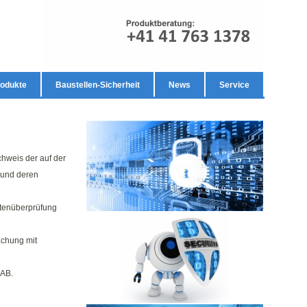
odukte
Baustellen-Sicherheit
News
Service
ZUTRITTSKONTROLLE
hweis der auf der
 und deren
tenüberprüfung
PATRONUM SECURITY SUITE
chung mit
SAB.