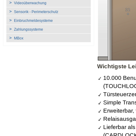
Videoüberwachung
Sensorik - Perimeterschutz
Einbruchmeldesysteme
Zahlungssysteme
MBox
Wichtigste L
10.000 Ben
(TOUCHLO
Türsteuerzen
Simple Tran
Erweiterbar,
Relaisausg
Lieferbar a
(CARDLOCK)