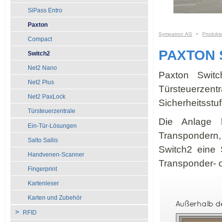
SiPass Entro
Paxton
Sympatron AG
•
Produkt
Compact
PAXTON 
Switch2
Net2 Nano
Paxton Switc
Net2 Plus
Türsteuerzen
Net2 PaxLock
Sicherheitsstu
Türsteuerzentrale
Die Anlage b
Ein-Tür-Lösungen
Transpondern, 
Salto Sallis
Switch2 eine 
Handvenen-Scanner
Transponder- o
Fingerprint
Kartenleser
Karten und Zubehör
RFID