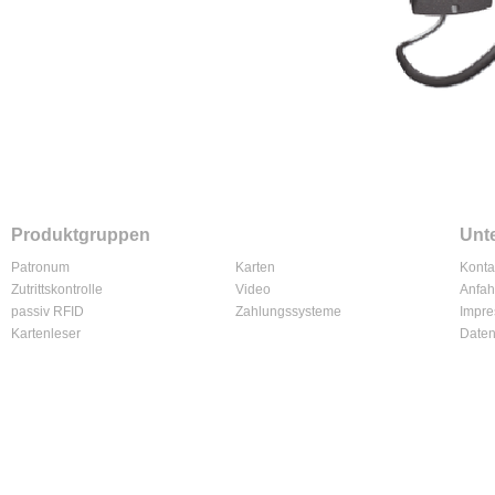
Produktgruppen
Unt
Patronum
Karten
Konta
Zutrittskontrolle
Video
Anfah
passiv RFID
Zahlungssysteme
Impr
Kartenleser
Daten