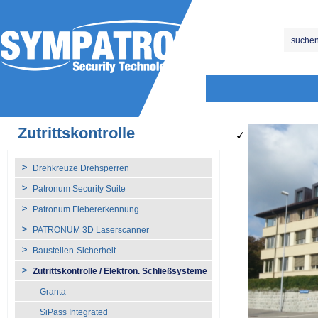
Zutrittskontrolle
Drehkreuze Drehsperren
Patronum Security Suite
Patronum Fiebererkennung
PATRONUM 3D Laserscanner
Baustellen-Sicherheit
Zutrittskontrolle / Elektron. Schließsysteme
Granta
SiPass Integrated