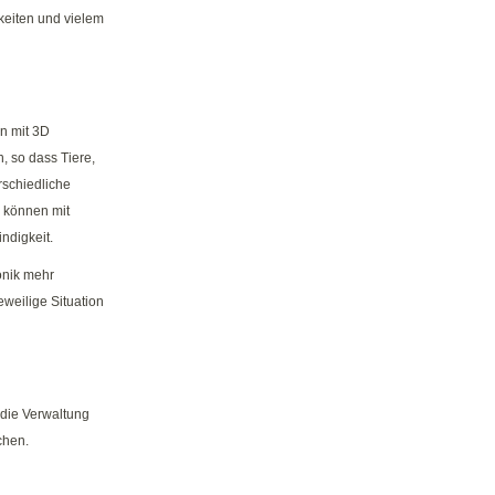
hkeiten und vielem
n mit 3D
, so dass Tiere,
rschiedliche
 können mit
ndigkeit.
onik mehr
eweilige Situation
die Verwaltung
chen.