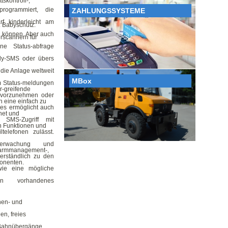
tskontroll-,
rprogrammiert, die
ZAHLUNGSSYSTEME
 kinderleicht am
 Babyschutz.
en können. Aber auch
rscannern für
ne Status-abfrage
dy-SMS oder übers
 die Anlage weltweit
MBox
m Status-meldungen
r-greifende
 vorzunehmen oder
h eine einfach zu
es ermöglicht auch
net und
SMS-Zugriff mit
on Funktionen und
ltelefonen zulässt.
berwachung und
 Alarmmanagement-,
erständlich zu den
onenten.
wie eine mögliche
in vorhandenes
nen- und
n, freies
 Bahnübergänge