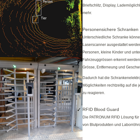
Briefschlitz, Display, Lademöglic
mehr.
Personensichere Schranken
Unterschiedliche Schranke könne
Laserscanner ausgestattet werden
Personen, kleine Kinder und unte
Fahrzeuggrössen erkennt werden
Grösse, Entferneung und Geschwi
Dadurch hat die Schrankenelektr
Möglichkeiten rechtzeitig auf die j
zu reagieren.
RFID Blood Guard
Die PATRONUM RFID Lösung für 
von Blutprodukten und Laborröhr