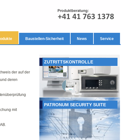
odukte
Baustellen-Sicherheit
News
Service
ZUTRITTSKONTROLLE
hweis der auf der
 und deren
tenüberprüfung
PATRONUM SECURITY SUITE
chung mit
SAB.