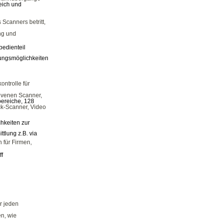
eich und
 Scanners betritt,
ng und
bedienteil
dungsmöglichkeiten
ontrolle für
dvenen Scanner,
bereiche, 128
k-Scanner, Video
hkeiten zur
tlung z.B. via
n für Firmen,
ff
ür jeden
n, wie